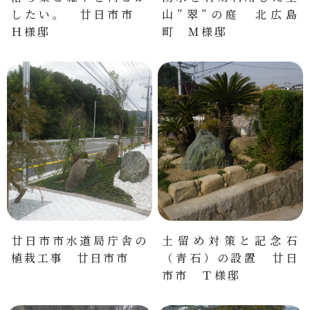
したい。 廿日市市
山”翠”の庭 北広島
Ｈ様邸
町 Ｍ様邸
廿日市市水道局庁舎の
土留め対策と記念石
植栽工事 廿日市市
（青石）の設置 廿日
市市 Ｔ様邸