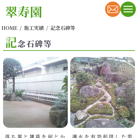
翠寿園
HOME
施工実績
記念石碑等
記
念石碑等
落ち葉と雑草を何とか
湧水を有効利用した里