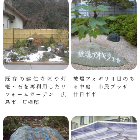
既存の建仁寺垣や灯
被爆アオギリⅡ世のあ
篭・石を再利用したリ
る中庭 市民プラザ
フォームガーデン 広
廿日市市
島市 U様邸