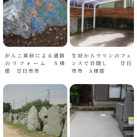
がんこ真砂による通路
生垣からウリンのフェ
のリフォーム S様
ンスで目隠し 廿日
邸 廿日市市
市市 A様邸