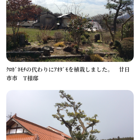
ｸﾛｶﾞﾈﾓﾁの代わりにｱｵﾀﾞﾓを植栽しました。 廿日
市市 T様邸