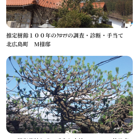
推定樹齢１００年のｸﾛﾏﾂの調査・診断・手当て
北広島町 M様邸