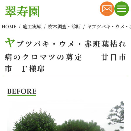
翠寿園
HOME
施工実績
樹木調査・診断
ヤブツバキ・ウメ・
ヤ
ブツバキ・ウメ・赤班葉枯れ
病のクロマツの剪定 廿日市
市 Ｆ様邸