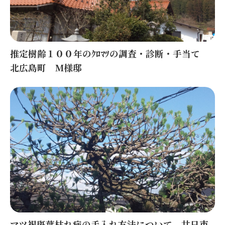
推定樹齢１００年のｸﾛﾏﾂの調査・診断・手当て
北広島町 M様邸
マツ褐斑葉枯れ病の手入れ方法について 廿日市