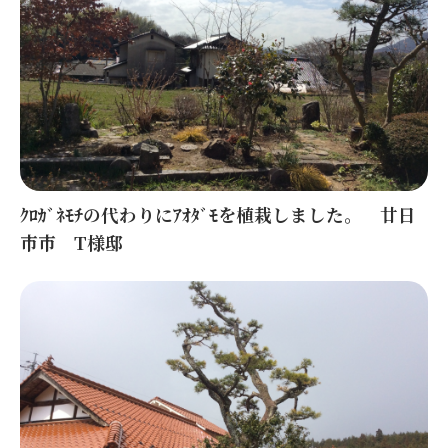
ｸﾛｶﾞﾈﾓﾁの代わりにｱｵﾀﾞﾓを植栽しました。 廿日
市市 T様邸