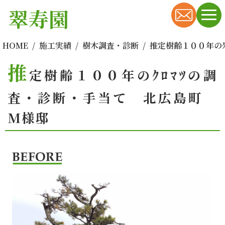
翠寿園
HOME
施工実績
樹木調査・診断
推定樹齢１００年のｸ
推
定樹齢１００年のｸﾛﾏﾂの調
査・診断・手当て 北広島町
M様邸