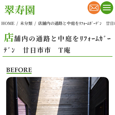
翠寿園
HOME
未分類
店舗内の通路と中庭をﾘﾌｫｰﾑｶﾞｰﾃﾞﾝ 廿
店
舗内の通路と中庭をﾘﾌｫｰﾑｶﾞｰ
ﾃﾞﾝ 廿日市市 T庵